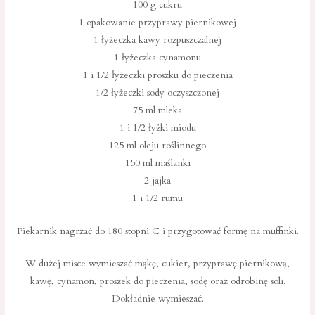
100 g cukru
1 opakowanie przyprawy piernikowej
1 łyżeczka kawy rozpuszczalnej
1 łyżeczka cynamonu
1 i 1/2 łyżeczki proszku do pieczenia
1/2 łyżeczki sody oczyszczonej
75 ml mleka
1 i 1/2 łyżki miodu
125 ml oleju roślinnego
150 ml maślanki
2 jajka
1 i 1/2 rumu
Piekarnik nagrzać do 180 stopni C i przygotować formę na muffinki.
W dużej misce wymieszać mąkę, cukier, przyprawę piernikową,
kawę, cynamon, proszek do pieczenia, sodę oraz odrobinę soli.
Dokładnie wymieszać.