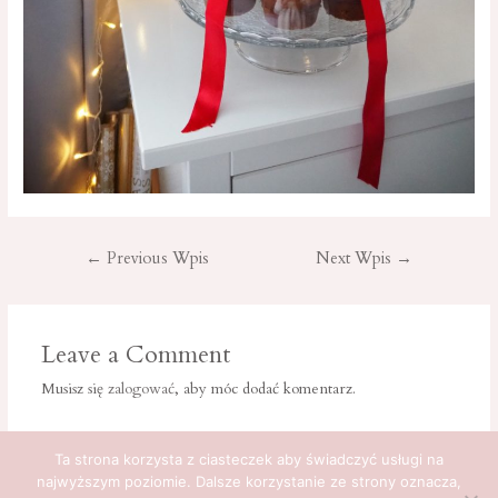
Nawigacja
←
Previous Wpis
Next Wpis
→
wpisu
Leave a Comment
Musisz się
zalogować
, aby móc dodać komentarz.
Ta strona korzysta z ciasteczek aby świadczyć usługi na
najwyższym poziomie. Dalsze korzystanie ze strony oznacza,