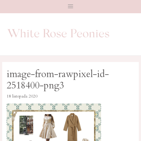
Main
Menu
image-from-rawpixel-id-
2518400-png3
18 listopada 2020