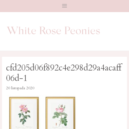
Main
Menu
cfd205d06f892c4e298d29a4acaff
06d-1
20 listopada 2020