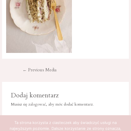
Nawigacja
←
Previous Media
wpisu
Dodaj komentarz
Musisz się
zalogować
, aby móc dodać komentarz.
Ta strona korzysta z ciasteczek aby świadczyć usługi na
najwyższym poziomie. Dalsze korzystanie ze strony oznacza,