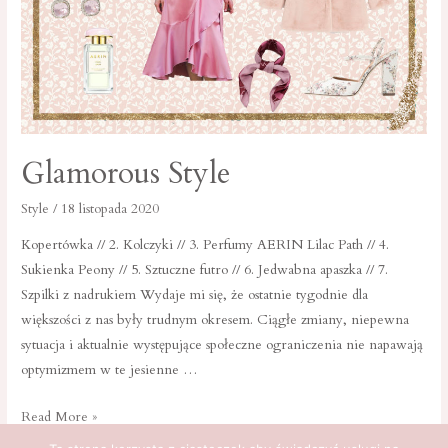
Glamorous Style
Style
/
18 listopada 2020
Kopertówka // 2. Kolczyki // 3. Perfumy AERIN Lilac Path // 4.
Sukienka Peony // 5. Sztuczne futro // 6. Jedwabna apaszka // 7.
Szpilki z nadrukiem Wydaje mi się, że ostatnie tygodnie dla
większości z nas były trudnym okresem. Ciągłe zmiany, niepewna
sytuacja i aktualnie występujące społeczne ograniczenia nie napawają
optymizmem w te jesienne …
Glamorous
Read More »
Style